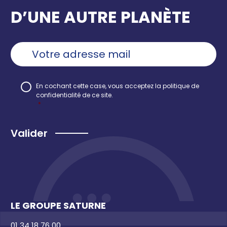
D’UNE AUTRE PLANÈTE
Ajouter
une
adresse
email
*
RGPD
*
En cochant cette case, vous acceptez la
politique de
confidentialité
de ce site.
*
Recaptcha
LE GROUPE SATURNE
01 34 18 76 00