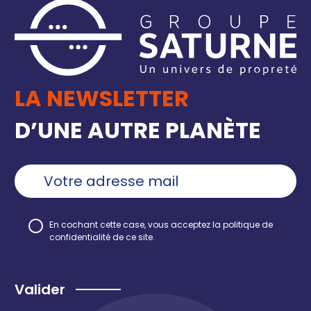
LA NEWSLETTER
D’UNE AUTRE PLANÈTE
Ajouter
une
adresse
email
*
RGPD
*
En cochant cette case, vous acceptez la
politique de
confidentialité
de ce site.
*
Recaptcha