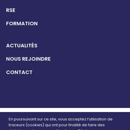
RSE
FORMATION
ACTUALITÉS
NOUS REJOINDRE
CONTACT
2026 GROUPE SATURNE
En poursuivant sur ce site, vous acceptez l’utilisation de
traceurs (cookies) qui ont pour finalité de faire des
POLITIQUE DE CONFIDENTIALITÉ
–
MENTIONS LÉGALES
–