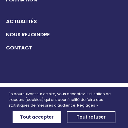
ACTUALITÉS
NOUS REJOINDRE
CONTACT
2026 GROUPE SATURNE
En poursuivant sur ce site, vous acceptez l’utilisation de
traceurs (cookies) qui ont pour finalité de faire des
POLITIQUE DE CONFIDENTIALITÉ
–
MENTIONS LÉGALES
–
statistiques de mesures d’audience.
Réglages
RGPD
–
PLAN DU SITE
Tout accepter
Tout refuser
DESIGN PAR
LEMON CRÉATION