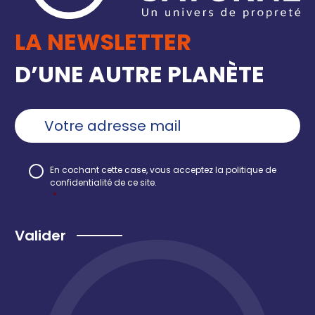
LA NEWSLETTER
D’UNE AUTRE PLANÈTE
Ajouter
une
adresse
email
*
RGPD
*
En cochant cette case, vous acceptez la
politique de
confidentialité
de ce site.
*
Recaptcha