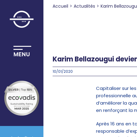
Passer
Accueil
Actualités
Karim Bellazougu
au
contenu
MENU
MENU
Karim Bellazougui devie
10/01/2020
Capitaliser sur l
professionnelle au
d’améliorer la qu
en renforçant la 
Après 16 ans en ta
responsable d’expl