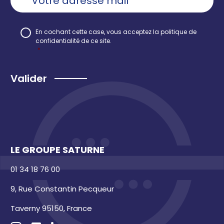
une
adresse
email
*
RGPD
*
En cochant cette case, vous acceptez la
politique de
confidentialité
de ce site.
*
Recaptcha
LE GROUPE SATURNE
01 34 18 76 00
9, Rue Constantin Pecqueur
Taverny 95150, France